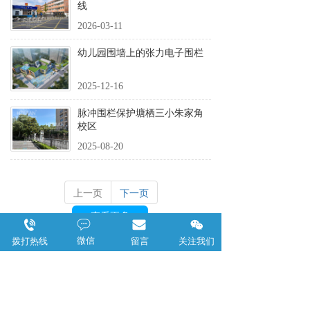
线
2026-03-11
幼儿园围墙上的张力电子围栏
2025-12-16
脉冲围栏保护塘栖三小朱家角
校区
2025-08-20
上一页
下一页
查看更多
新闻中心
微信
拨打热线
留言
关注我们
关于2026年端午放假安排
2026-06-17
杭州八安电子祝客户端午安康，感谢长期支持；2026年端午放假6月19日至21日共3天，期间4008-502-501热线24小时畅通。