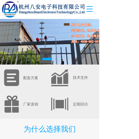
T
o
g
g
l
e
n
a
v
i
g
a
技术支持
配套方案
t
i
o
n
厂家直销
定期回访
为什么选择我们