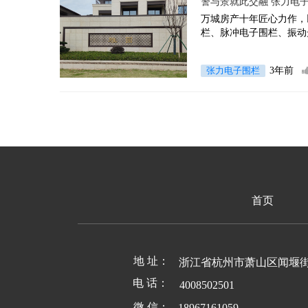
警与景就此交融 张力电
万城房产十年匠心力作，
栏、脉冲电子围栏、振动
张力电子围栏
3年前
首页
地 址：
浙江省杭州市萧山区闻堰
电 话：
4008502501
微 信：
18967161059