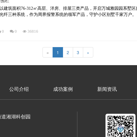
子围栏
以建筑面积76-312㎡高层、洋房、排屋三类产品，开启万城雅园园系墅
光纤三种系统，作为周界报警系统的领军产品，守护小区别墅千家万户。
0
0
36816
«
1
2
3
»
公司介绍
成功案例
新闻资讯
街道湘湖科创园