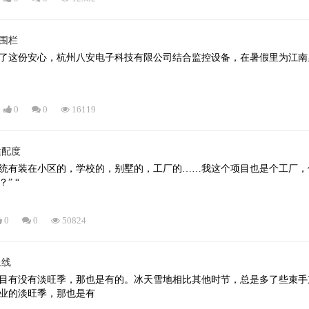
围栏
了这份安心，杭州八安电子科技有限公司结合监控设备，在暑假里为江南
0
0
16119
适配度
装在小区的，学校的，别墅的，工厂的……我这个项目也是个工厂，但不能有火花出
什么的？是有特殊要求吗？” “
0
0
50824
上线
目有没有淡旺季，那也是有的。冰天雪地相比其他时节，总是多了些束手束
业的淡旺季，那也是有