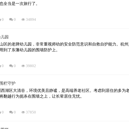
也全当是一次旅行了。
0
0
34894
幼儿园
山区的老牌幼儿园，非常重视师幼的安全防范意识和自救自护能力。杭州
用到了东藩幼儿园的围墙防护上。
0
0
39802
围栏守护
州西湖区大清谷，环境优美且静谧，是高端养老社区。考虑到居住的多为
将翻越行为扼杀在围墙之上，让长辈居住无忧。
0
0
37850