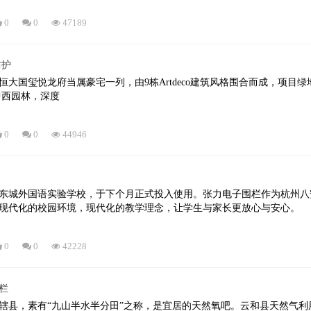
0
0
47189
防护
大国玺悦龙府当属豪宅一列，由9栋Artdeco建筑风格围合而成，项目绿地
中西园林，深度
0
0
44946
东城外国语实验学校，于下个月正式投入使用。张力电子围栏作为杭州八
现代化的校园环境，现代化的教学理念，让学生与家长更放心与安心。
0
0
42228
栏
辖县，素有“九山半水半分田”之称，是宜居的天然氧吧。云和县天然气利